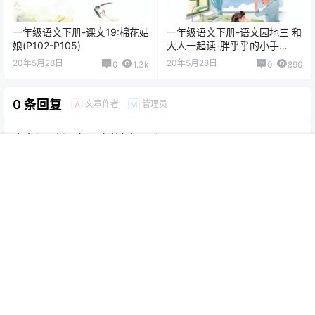
一年级语文下册-课文19:棉花姑
一年级语文下册-语文园地三 和
娘(P102-P105)
大人一起读-胖乎乎的小手
(P41-P42)
20年5月28日
20年5月28日
0
1.3k
0
890
0 条回复
文章作者
管理员
A
M
欢迎您，新朋友，感谢参与互动！
确认修改
首页
专题
认证
搜索
菜单
我的
提交