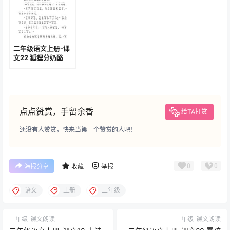
二年级语文上册-课
文22 狐狸分奶酪
(P100-P102)
点点赞赏，手留余香
给TA打赏
还没有人赞赏，快来当第一个赞赏的人吧！
0
0
海报分享
收藏
举报
语文
上册
二年级
二年级
课文朗读
二年级
课文朗读