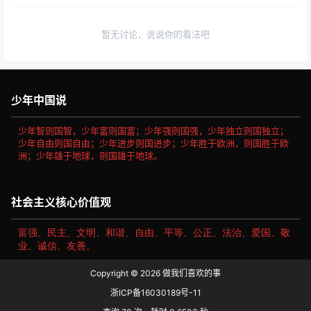
暂无讨论，说说你的看法吧
少年中国说
少年智则国智，少年富则国富；少年强则国强，少年独立则国独立；
少年自由则国自由；少年进步则国进步；少年胜于欧洲，则国胜于欧
洲；少年雄于地球，则国雄于地球。
社会主义核心价值观
富强、民主、文明、和谐、自由、平等、公正、法治、爱国、敬
业、诚信、友善。
Copyright © 2026
做我们喜欢的事
浙ICP备16030189号-11