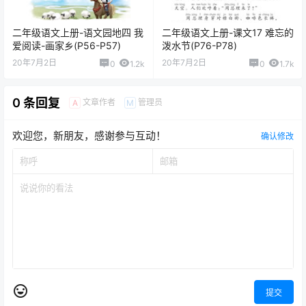
二年级语文上册-语文园地四 我
二年级语文上册-课文17 难忘的
爱阅读-画家乡(P56-P57)
泼水节(P76-P78)
20年7月2日
20年7月2日
0
1.2k
0
1.7k
0 条回复
文章作者
管理员
A
M
欢迎您，新朋友，感谢参与互动！
确认修改
提交