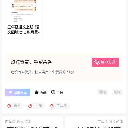
三年级语文上册-语
文园地七 日积月累-
采莲曲 (P99-P100)
点点赞赏，手留余香
给TA打赏
还没有人赞赏，快来当第一个赞赏的人吧！
0
0
海报分享
收藏
举报
语文
上册
三年级
四年级
课文朗读
三年级
课文朗读