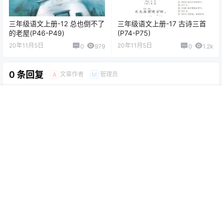
三年级语文上册-12 总也倒不了
三年级语文上册-17 古诗三首
的老屋(P46-P49)
(P74-P75)
20年11月5日
20年11月5日
0
979
0
1.2k
0 条回复
文章作者
管理员
A
M
欢迎您，新朋友，感谢参与互动！
确认修改
首页
专题
认证
搜索
菜单
我的
提交