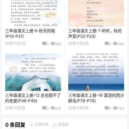
三年级语文上册-6 秋天的雨
三年级语文上册-7 听听，秋的
(P19-P21)
声音(P22-P23)
20年11月3日
20年11月3日
0
962
0
460
三年级语文上册-12 总也倒不了
三年级语文上册-18 富饶的西沙
的老屋(P46-P49)
群岛(P76-P78)
20年11月5日
20年11月5日
0
979
0
734
0 条回复
文章作者
管理员
A
M