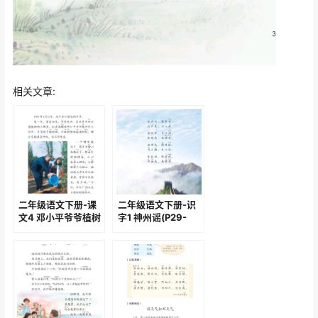
相关文章:
二年级语文下册-课
二年级语文下册-识
文4 邓小平爷爷植树
字1 神州谣(P29-
(P9-P10)
P30)