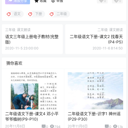
0
0
海报分享
收藏
举报
语文
下册
二年级
三年级
课文朗读
二年级
课文朗读
语文三年级上册电子教材(完整
二年级语文下册-课文2 找春天
版)
(P4-P5)
2020-11-5 23:00:00
2020-11-6 8:14:50
猜你喜欢
二年级语文下册-课文4 邓小平
二年级语文下册-识字1 神州谣
爷爷植树(P9-P10)
(P29-P30)
20年11月6日
20年11月6日
0
794
0
1.1k