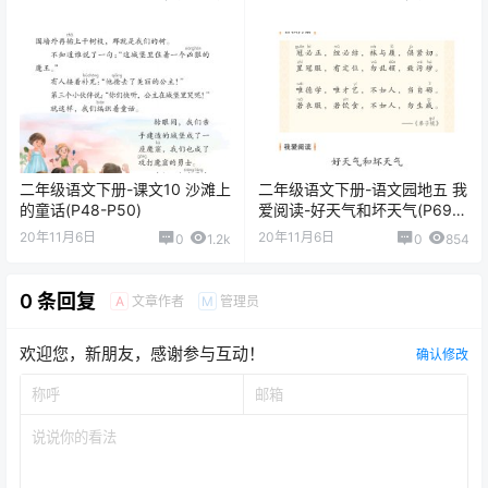
二年级语文下册-课文10 沙滩上
二年级语文下册-语文园地五 我
的童话(P48-P50)
爱阅读-好天气和坏天气(P69-
P70)
20年11月6日
20年11月6日
0
1.2k
0
854
0 条回复
文章作者
管理员
A
M
欢迎您，新朋友，感谢参与互动！
确认修改