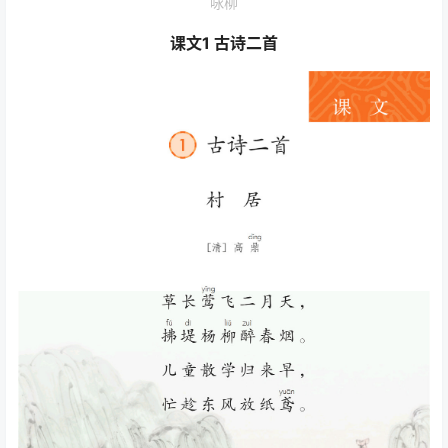
咏柳
课文1 古诗二首