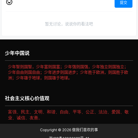
提交
暂无讨论，说说你的看法吧
少年中国说
少年智则国智，少年富则国富；少年强则国强，少年独立则国独立；
少年自由则国自由；少年进步则国进步；少年胜于欧洲，则国胜于欧
洲；少年雄于地球，则国雄于地球。
社会主义核心价值观
富强、民主、文明、和谐、自由、平等、公正、法治、爱国、敬
业、诚信、友善。
Copyright © 2026
做我们喜欢的事