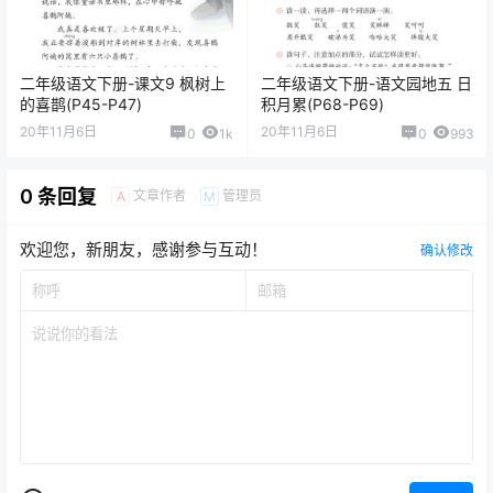
二年级语文下册-课文9 枫树上
二年级语文下册-语文园地五 日
的喜鹊(P45-P47)
积月累(P68-P69)
20年11月6日
20年11月6日
0
1k
0
993
0 条回复
文章作者
管理员
A
M
欢迎您，新朋友，感谢参与互动！
确认修改