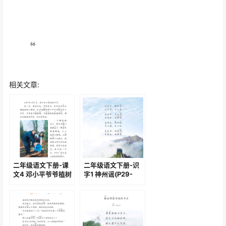
相关文章:
二年级语文下册-课
二年级语文下册-识
文4 邓小平爷爷植树
字1 神州谣(P29-
(P9-P10)
P30)