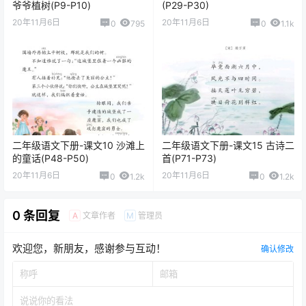
爷爷植树(P9-P10)
(P29-P30)
20年11月6日
20年11月6日
0
795
0
1.1k
二年级语文下册-课文10 沙滩上
二年级语文下册-课文15 古诗二
的童话(P48-P50)
首(P71-P73)
20年11月6日
20年11月6日
0
1.2k
0
1.2k
0 条回复
文章作者
管理员
A
M
欢迎您，新朋友，感谢参与互动！
确认修改