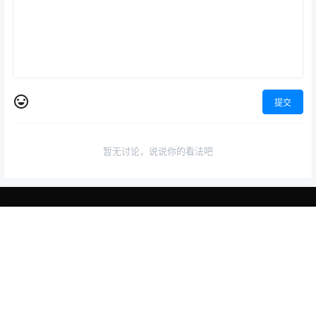
提交
暂无讨论，说说你的看法吧
少年中国说
首页
专题
认证
搜索
菜单
我的
少年智则国智，少年富则国富；少年强则国强，少年独立则国独立；
少年自由则国自由；少年进步则国进步；少年胜于欧洲，则国胜于欧
洲；少年雄于地球，则国雄于地球。