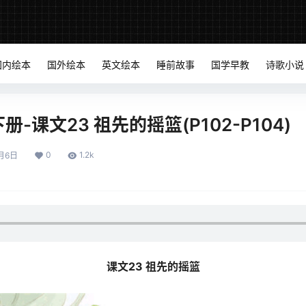
国内绘本
国外绘本
英文绘本
睡前故事
国学早教
诗歌小说
-课文23 祖先的摇篮(P102-P104)
0
1.2k
月6日
课文23 祖先的摇篮