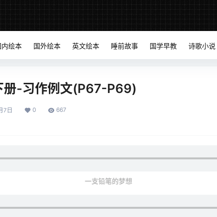
国内绘本
国外绘本
英文绘本
睡前故事
国学早教
诗歌小说
-习作例文(P67-P69)
0
667
月7日
一支铅笔的梦想