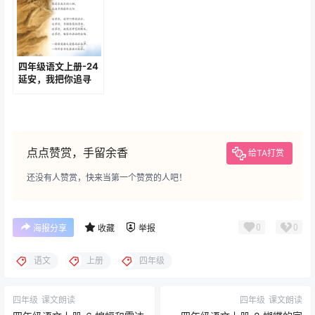
四年级语文上册-24
延安，我把你追寻
(P104-P105)
点点赞赏，手留余香
给TA打赏
还没有人赞赏，快来当第一个赞赏的人吧！
0
0
海报分享
收藏
举报
语文
上册
四年级
四年级
课文朗读
四年级
课文朗读