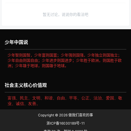
暂无讨论，说说你的看法吧
少年中国说
少年智则国智，少年富则国富；少年强则国强，少年独立则国独立；
少年自由则国自由；少年进步则国进步；少年胜于欧洲，则国胜于欧
洲；少年雄于地球，则国雄于地球。
社会主义核心价值观
富强、民主、文明、和谐、自由、平等、公正、法治、爱国、敬
业、诚信、友善。
Copyright © 2026
做我们喜欢的事
浙ICP备16030189号-11