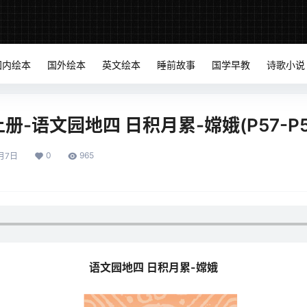
国内绘本
国外绘本
英文绘本
睡前故事
国学早教
诗歌小说
-语文园地四 日积月累-嫦娥(P57-P5
0
965
月7日
语文园地四 日积月累-嫦娥