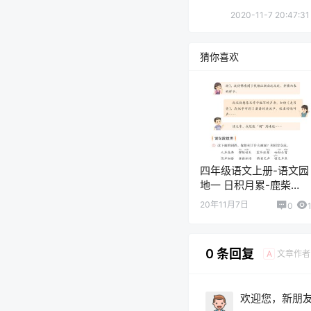
2020-11-7 20:47:31
猜你喜欢
四年级语文上册-语文园
地一 日积月累-鹿柴
(P13-P14)
20年11月7日
0
0 条回复
文章作者
A
欢迎您，新朋