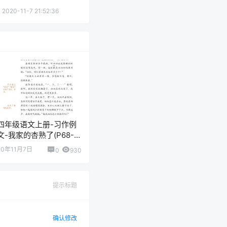
2020-11-7 21:52:36
四年级语文上册-习作例
文-我家的杏熟了(P68-
P69)
20年11月7日
0
930
提示标题
确认修改