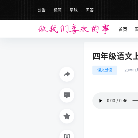
公告
标签
星球
问答
首页
四年级语文上册
课文朗读
20年11