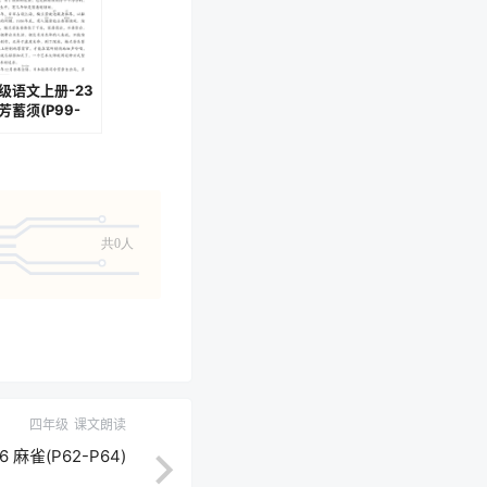
级语文上册-23
芳蓄须(P99-
)
共0人
四年级
课文朗读
麻雀(P62-P64)