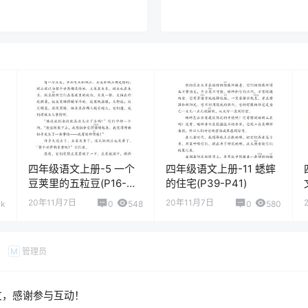
四年级语文上册-5 一个
四年级语文上册-11 蟋蟀
豆荚里的五粒豆(P16-
的住宅(P39-P41)
P20)
20年11月7日
20年11月7日
1k
0
548
0
580
管理员
M
友，感谢参与互动！