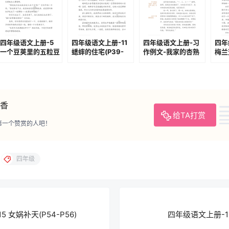
四年级语文上册-5
四年级语文上册-11
四年级语文上册-习
四年
一个豆荚里的五粒豆
蟋蟀的住宅(P39-
作例文-我家的杏熟
梅兰
(P16-P20)
P41)
了(P68-P69)
P101
香
给TA打赏
第一个赞赏的人吧！
四年级
 女娲补天(P54-P56)
四年级语文上册-16 