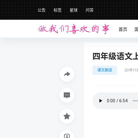
公告
标签
星球
问答
首页
四年级语文上册
课文朗读
20年11