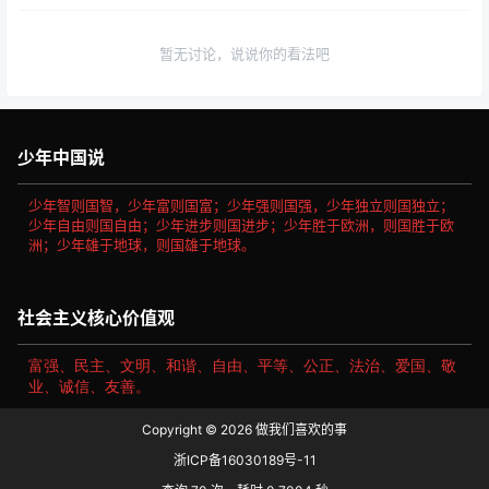
暂无讨论，说说你的看法吧
少年中国说
少年智则国智，少年富则国富；少年强则国强，少年独立则国独立；
少年自由则国自由；少年进步则国进步；少年胜于欧洲，则国胜于欧
洲；少年雄于地球，则国雄于地球。
社会主义核心价值观
富强、民主、文明、和谐、自由、平等、公正、法治、爱国、敬
业、诚信、友善。
Copyright © 2026
做我们喜欢的事
浙ICP备16030189号-11