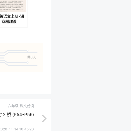
级语文上册-课
3 京剧趣谈
03-P104)
共0人
六年级
课文朗读
桥 (P54-P56)
2020-11-14 10:45:20