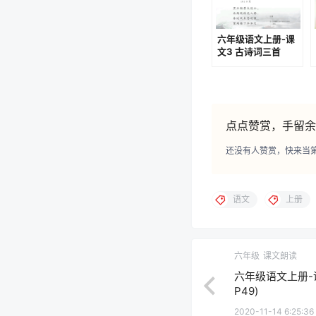
六年级语文上册-课
文3 古诗词三首
(P8-P9)
点点赞赏，手留余
还没有人赞赏，快来当
语文
上册
六年级
课文朗读
六年级语文上册-课
P49)
2020-11-14 6:25:36