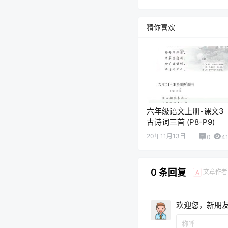
猜你喜欢
六年级语文上册-课文3
古诗词三首 (P8-P9)
20年11月13日
0
4
0 条回复
文章作者
A
欢迎您，新朋