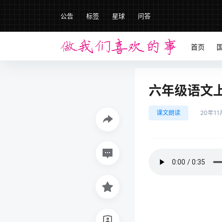
公告
标签
星球
问答
首页
六年级语文上册
课文朗读
20年11