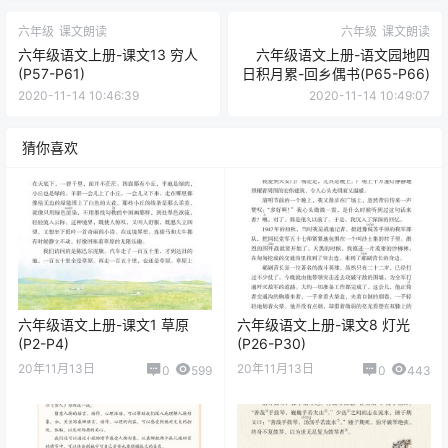
六年级语文上册-语
文园地八 日积月累
(P124-P125)
点点赞赏，手留余香
给TA打赏
还没有人赞赏，快来当第一个赞赏的人吧！
0
0
海报分享
收藏
举报
语文
上册
六年级
六年级
课文朗读
六年级
课文朗读
六年级语文上册-课文13 穷人
六年级语文上册-语文园地四
(P57-P61)
日积月累-回乡偶书(P65-P66)
2020-11-14 10:46:39
2020-11-14 10:49:07