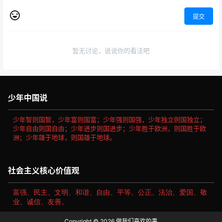
积月累-回乡偶书(P65-P66)
二则 (P98-P100)
20年11月14日
20年11月14日
0
663
0
806
0 条回复
文章作者
管理员
A
M
欢迎您，新朋友，感谢参与互动！
确认修改
提交
暂无讨论，说说你的看法吧