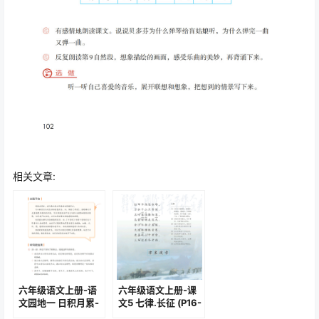
相关文章:
六年级语文上册-语
六年级语文上册-课
文园地一 日积月累-
文5 七律.长征 (P16-
过故人庄(P13-P14)
P17)