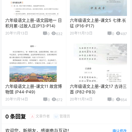
六年级语文上册-语文园地一 日
六年级语文上册-课文5 七律.长
积月累-过故人庄(P13-P14)
征 (P16-P17)
20年11月13日
20年11月13日
0
632
0
497
六年级语文上册-课文11 故宫博
六年级语文上册-课文17 古诗三
物馆 (P44-P49)
首 (P82-P83)
20年11月14日
20年11月14日
0
672
0
654
0 条回复
文章作者
管理员
A
M
欢迎您，新朋友，感谢参与互动！
确认修改