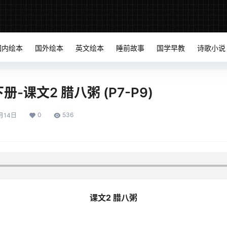
国内绘本
国外绘本
英文绘本
睡前故事
国学早教
诗歌小说
-课文2 腊八粥 (P7-P9)
0
536
月14日
课文2 腊八粥