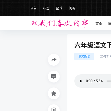
公告
标签
星球
问答
首页
六年级语文下册
课文朗读
20年11