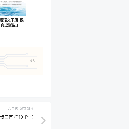
级语文下册-课
5 真理诞生于一
问号之后 (P78-
)
共0人
六年级
课文朗读
首 (P10-P11)