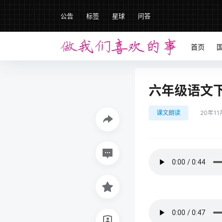
公告
标签
星球
问答
首页
六年级语文下册
课文朗读
20年11