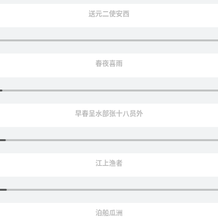
送元二使安西
春夜喜雨
早春呈水部张十八员外
江上渔者
泊船瓜洲