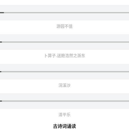
游园不值
卜算子.送鲍浩然之浙东
浣溪沙
清平乐
古诗词诵读