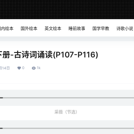
国内绘本
国外绘本
英文绘本
睡前故事
国学早教
诗歌小说
-古诗词诵读(P107-P116)
0
1k
月14日
采薇（节选）