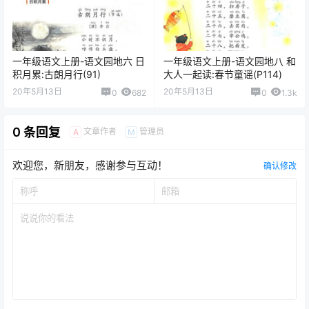
一年级语文上册-语文园地六 日
一年级语文上册-语文园地八 和
积月累:古朗月行(91)
大人一起读:春节童谣(P114)
20年5月13日
20年5月13日
0
682
0
1.3k
0 条回复
文章作者
管理员
A
M
欢迎您，新朋友，感谢参与互动！
确认修改