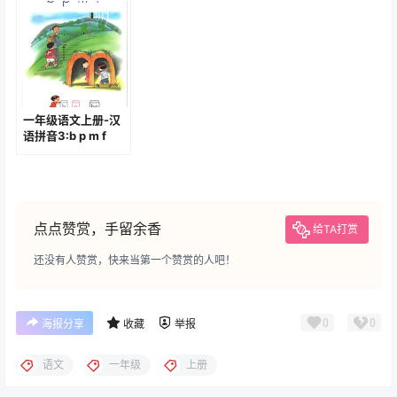
一年级语文上册-汉
语拼音3:b p m f
(P24-P25)
点点赞赏，手留余香
给TA打赏
还没有人赞赏，快来当第一个赞赏的人吧！
0
0
海报分享
收藏
举报
语文
一年级
上册