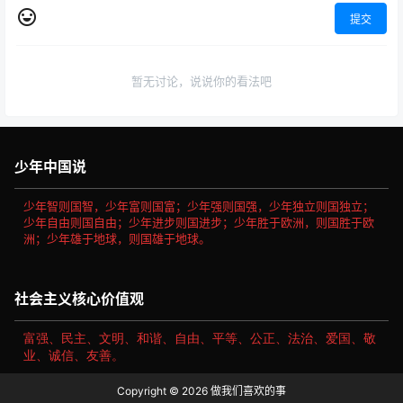
提交
暂无讨论，说说你的看法吧
少年中国说
少年智则国智，少年富则国富；少年强则国强，少年独立则国独立；
少年自由则国自由；少年进步则国进步；少年胜于欧洲，则国胜于欧
洲；少年雄于地球，则国雄于地球。
社会主义核心价值观
富强、民主、文明、和谐、自由、平等、公正、法治、爱国、敬
业、诚信、友善。
Copyright © 2026
做我们喜欢的事