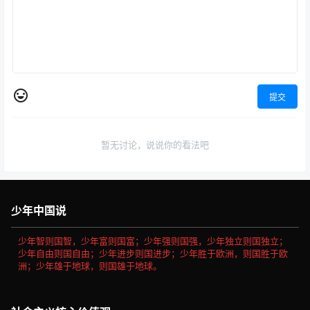
提交
暂无讨论，说说你的看法吧
少年中国说
少年智则国智，少年富则国富；少年强则国强，少年独立则国独立；
少年自由则国自由；少年进步则国进步；少年胜于欧洲，则国胜于欧
洲；少年雄于地球，则国雄于地球。