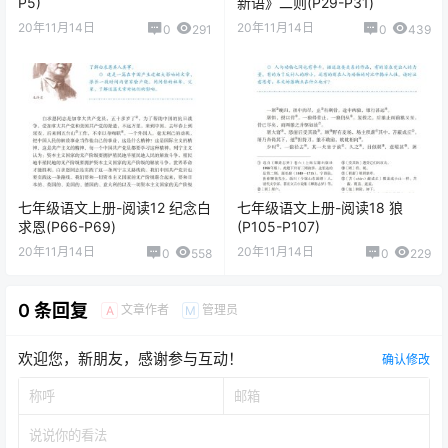
P5)
新语》二则(P29-P31)
20年11月14日
20年11月14日
0
291
0
439
七年级语文上册-阅读12 纪念白
七年级语文上册-阅读18 狼
求恩(P66-P69)
(P105-P107)
20年11月14日
20年11月14日
0
558
0
229
0 条回复
文章作者
管理员
A
M
欢迎您，新朋友，感谢参与互动！
确认修改