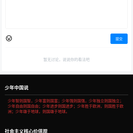
提交
暂无讨论，说说你的看法吧
少年中国说
少年智则国智，少年富则国富；少年强则国强，少年独立则国独立；
少年自由则国自由；少年进步则国进步；少年胜于欧洲，则国胜于欧
洲；少年雄于地球，则国雄于地球。
社会主义核心价值观