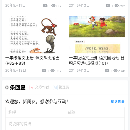
20年5月11日
20年5月13日
0
1.1k
0
792
一年级语文上册-课文6:比尾巴
一年级语文上册-语文园地七 日
(P82-P83)
积月累:种瓜得瓜(101)
20年5月13日
20年5月13日
0
1.3k
0
2.4k
0 条回复
文章作者
管理员
A
M
欢迎您，新朋友，感谢参与互动！
确认修改