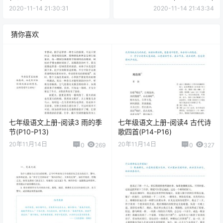
点点赞赏，手留余香
给TA打赏
还没有人赞赏，快来当第一个赞赏的人吧！
0
0
海报分享
收藏
举报
语文
上册
七年级
七年级
课文朗读
七年级
课文朗读
七年级语文上册-阅读16 猫
七年级语文上册-阅读18 狼
(P92-P97)
(P105-P107)
2020-11-14 21:30:31
2020-11-14 21:43:34
猜你喜欢