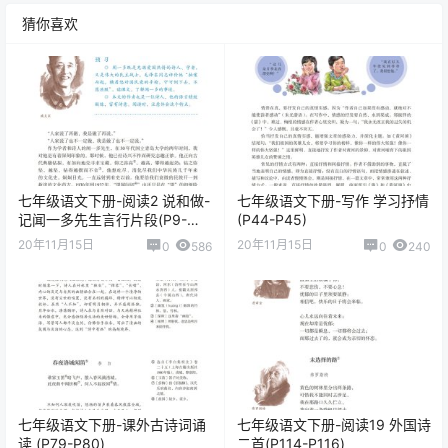
猜你喜欢
七年级语文下册-阅读2 说和做-
七年级语文下册-写作 学习抒情
记闻一多先生言行片段(P9-
(P44-P45)
P12)
20年11月15日
20年11月15日
0
586
0
240
七年级语文下册-课外古诗词诵
七年级语文下册-阅读19 外国诗
读 (P79-P80)
二首(P114-P116)