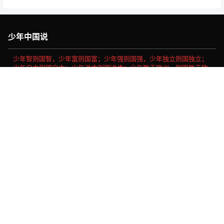
少年中国说
少年智则国智，少年富则国富；少年强则国强，少年独立则国独立；
少年自由则国自由；少年进步则国进步；少年胜于欧洲，则国胜于欧
洲；少年雄于地球，则国雄于地球。
首页
专题
认证
搜索
菜单
我的
社会主义核心价值观
富强、民主、文明、和谐、自由、平等、公正、法治、爱国、敬
业、诚信、友善。
Copyright © 2026
做我们喜欢的事
浙ICP备16030189号-11
查询 70 次，耗时 0.6587 秒