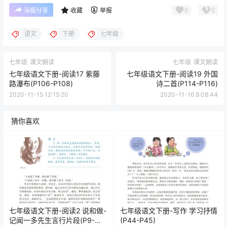
0
0
海报分享
收藏
举报
语文
下册
七年级
七年级
课文朗读
七年级
课文朗读
七年级语文下册-阅读17 紫藤
七年级语文下册-阅读19 外国
路瀑布(P106-P108)
诗二首(P114-P116)
2020-11-15 12:15:20
2020-11-16 8:08:44
猜你喜欢
七年级语文下册-阅读2 说和做-
七年级语文下册-写作 学习抒情
记闻一多先生言行片段(P9-
(P44-P45)