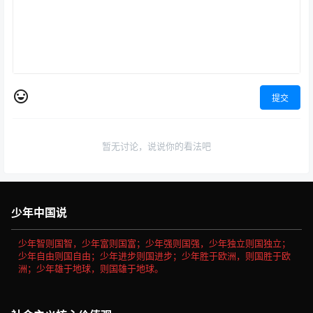
提交
暂无讨论，说说你的看法吧
少年中国说
少年智则国智，少年富则国富；少年强则国强，少年独立则国独立；
少年自由则国自由；少年进步则国进步；少年胜于欧洲，则国胜于欧
洲；少年雄于地球，则国雄于地球。