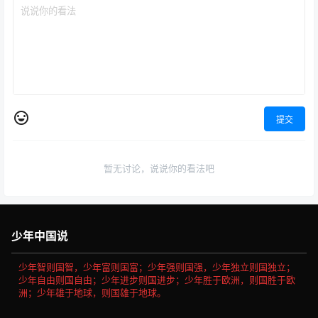
提交
暂无讨论，说说你的看法吧
少年中国说
少年智则国智，少年富则国富；少年强则国强，少年独立则国独立；
少年自由则国自由；少年进步则国进步；少年胜于欧洲，则国胜于欧
洲；少年雄于地球，则国雄于地球。