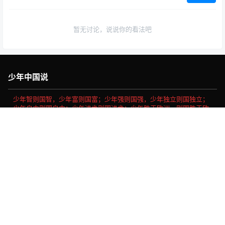
暂无讨论，说说你的看法吧
少年中国说
少年智则国智，少年富则国富；少年强则国强，少年独立则国独立；
少年自由则国自由；少年进步则国进步；少年胜于欧洲，则国胜于欧
洲；少年雄于地球，则国雄于地球。
首页
专题
认证
搜索
菜单
我的
社会主义核心价值观
富强、民主、文明、和谐、自由、平等、公正、法治、爱国、敬
业、诚信、友善。
Copyright © 2026
做我们喜欢的事
浙ICP备16030189号-11