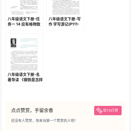
八年级语文下册-任
八年级语文下册-写
务一 14 应有格物致
作 学写游记(P111-
知精神(P82-P84 )
P112 )
八年级语文下册-名
著导读 《钢铁是怎样
炼成的》摘抄和做笔
记(P134-P138)
点点赞赏，手留余香
给TA打赏
还没有人赞赏，快来当第一个赞赏的人吧！