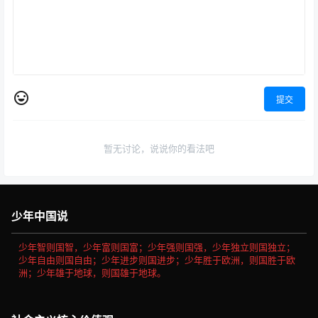
提交
暂无讨论，说说你的看法吧
少年中国说
少年智则国智，少年富则国富；少年强则国强，少年独立则国独立；
少年自由则国自由；少年进步则国进步；少年胜于欧洲，则国胜于欧
洲；少年雄于地球，则国雄于地球。