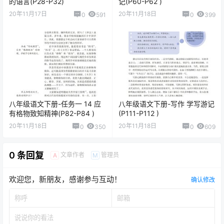
的语言(P28-P32)
记(P60-P62 )
20年11月17日
20年11月18日
0
591
0
399
八年级语文下册-任务一 14 应
八年级语文下册-写作 学写游记
有格物致知精神(P82-P84 )
(P111-P112 )
20年11月18日
20年11月18日
0
350
0
609
0 条回复
文章作者
管理员
A
M
欢迎您，新朋友，感谢参与互动！
确认修改