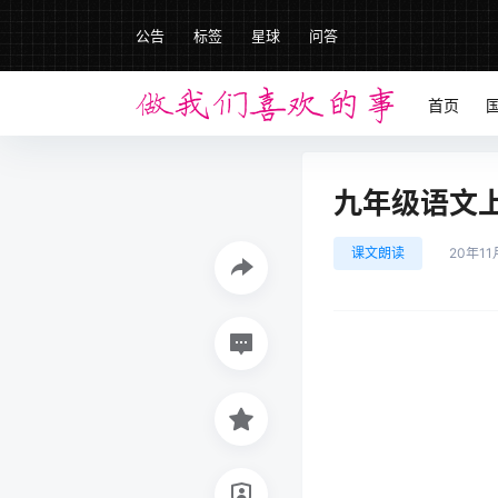
公告
标签
星球
问答
首页
九年级语文上册
课文朗读
20年11