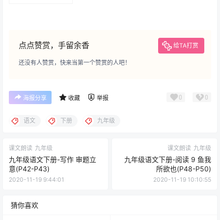
(P133-P136)
点点赞赏，手留余香
给TA打赏
还没有人赞赏，快来当第一个赞赏的人吧！
0
0
海报分享
收藏
举报
语文
下册
九年级
课文朗读
九年级
课文朗读
九年级
九年级语文下册-写作 审题立
九年级语文下册-阅读 9 鱼我
意(P42-P43)
所欲也(P48-P50)
2020-11-19 9:44:01
2020-11-19 10:10:55
猜你喜欢