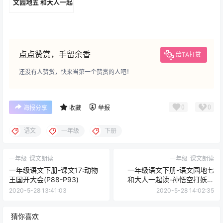
文园地五 和大人一起
读-狐狸和乌鸦(P65-
P66)
点点赞赏，手留余香
给TA打赏
还没有人赞赏，快来当第一个赞赏的人吧！
0
0
海报分享
收藏
举报
语文
一年级
下册
一年级
课文朗读
一年级
课文朗读
一年级语文下册-课文17:动物
一年级语文下册-语文园地七
王国开大会(P88-P93)
和大人一起读-孙悟空打妖怪
(P100-P101)
2020-5-28 13:41:03
2020-5-28 14:02:35
猜你喜欢