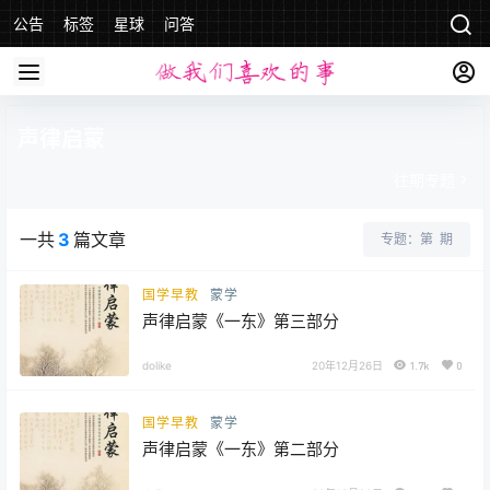
公告
标签
星球
问答
声律启蒙
往期专题
一共
3
篇文章
专题：第
期
国学早教
蒙学
声律启蒙《一东》第三部分
dolike
20年12月26日
1.7k
0
国学早教
蒙学
声律启蒙《一东》第二部分