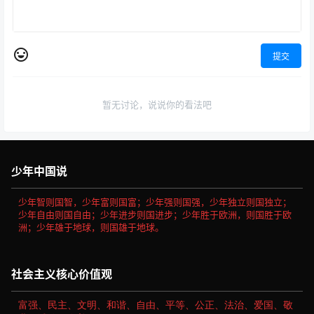
提交
暂无讨论，说说你的看法吧
少年中国说
少年智则国智，少年富则国富；少年强则国强，少年独立则国独立；
少年自由则国自由；少年进步则国进步；少年胜于欧洲，则国胜于欧
洲；少年雄于地球，则国雄于地球。
社会主义核心价值观
富强、民主、文明、和谐、自由、平等、公正、法治、爱国、敬