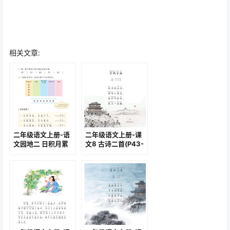
相关文章:
二年级语文上册-语
二年级语文上册-课
文园地二 日积月累
文8 古诗二首(P43-
(P26)
P45)