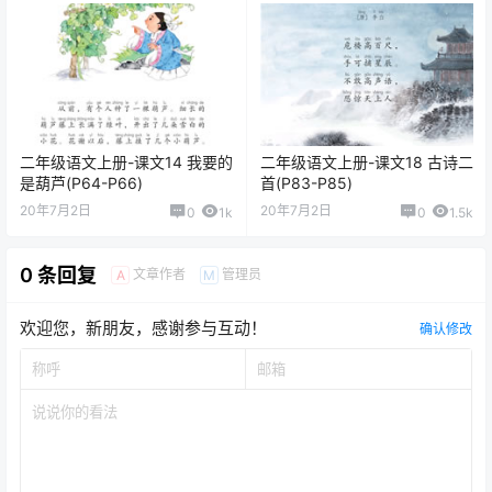
二年级语文上册-课文14 我要的
二年级语文上册-课文18 古诗二
是葫芦(P64-P66)
首(P83-P85)
20年7月2日
20年7月2日
0
1k
0
1.5k
0 条回复
文章作者
管理员
A
M
欢迎您，新朋友，感谢参与互动！
确认修改