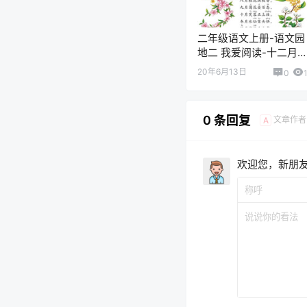
二年级语文上册-语文园
地二 我爱阅读-十二月
名歌(P27)
20年6月13日
0
0 条回复
文章作者
A
欢迎您，新朋