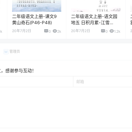
二年级语文上册-课文9
二年级语文上册-语文园
花
黄山奇石(P46-P48)
地五 日积月累-江雪
(P69)
20年7月2日
20年7月2日
1k
0
2k
0
1.2k
管理员
M
友，感谢参与互动！