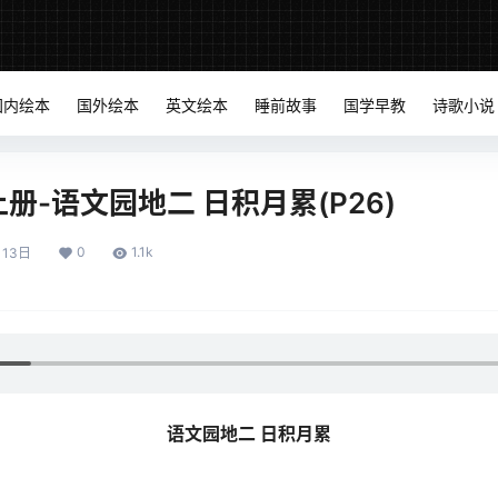
国内绘本
国外绘本
英文绘本
睡前故事
国学早教
诗歌小说
册-语文园地二 日积月累(P26)
0
1.1k
月13日
语文园地二 日积月累