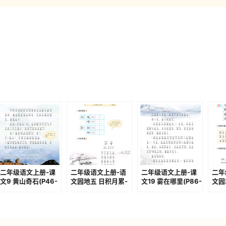
二年级语文上册-课
二年级语文上册-语
二年级语文上册-课
二年
文9 黄山奇石(P46-
文园地五 日积月累-
文19 雾在哪里(P86-
文园
P48)
江雪(P69)
P88)
(P11