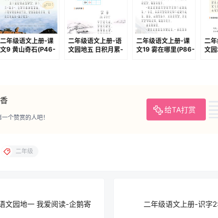
二年级语文上册-课
二年级语文上册-语
二年级语文上册-课
二年
文9 黄山奇石(P46-
文园地五 日积月累-
文19 雾在哪里(P86-
文园
P48)
江雪(P69)
P88)
(P11
香
给TA打赏
第一个赞赏的人吧！
二年级
语文园地一 我爱阅读-企鹅寄
二年级语文上册-识字2:树