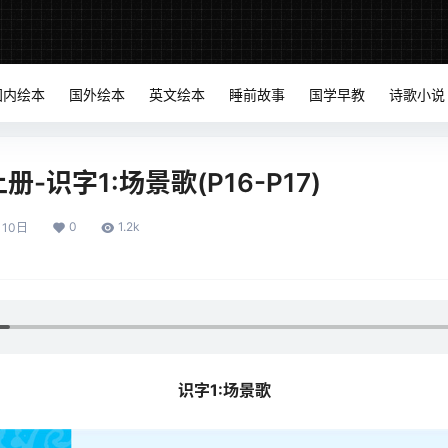
国内绘本
国外绘本
英文绘本
睡前故事
国学早教
诗歌小说
-识字1:场景歌(P16-P17)
0
1.2k
月10日
识字1:场景歌