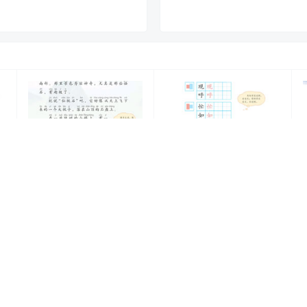
二年级语文上册-课文9
二年级语文上册-语文园
花
黄山奇石(P46-P48)
地五 日积月累-江雪
(P69)
20年7月2日
20年7月2日
1k
0
2k
0
1.2k
管理员
M
友，感谢参与互动！