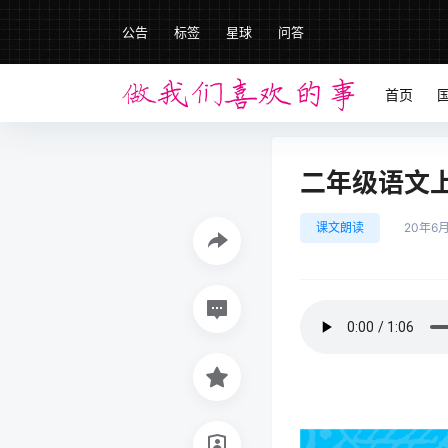
公告
标签
星球
问答
首页
二年级语文上册
课文朗读
20年6