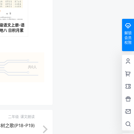
级语文上册-语
地八 日积月累
解锁
0)
会员
权限
共0人
二年级
课文朗读
之歌(P18-P19)