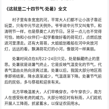
《这就是二十四节气·处暑》全文
村子里有条宽宽的河，平常大人们都不让小孩子靠近
玩耍，只有中元节这天例外。爷爷说中元节又叫鬼节，和
清明节一样，也是祭奠亡人的节日。牙牙一点儿也不觉得
可怕，她和小伙伴们一起学着做好看的荷花灯，点燃后放
进河里漂走。还有大哥哥，大姐姐划着船在河中央放河
灯，远远的看，飘满荷花灯的小河，像银河一样美丽。
处暑时间点在8月22-24日只见，处是躲藏终止的意
思。处暑就是说暑气终止，它是反映气温变化的节气，代
表气温由炎热向凉爽过渡。处暑以后，我国大部分地区雨
季即将结束，降水逐渐减少，气温逐渐下降。处暑节气前
后的民俗，多与祭祖和迎亲有关。
北方早晚温差大，人们早晚穿衣，中午穿衣少，南方
人在感受秋老虎的威力。大部分地区时有秋雨，人们趁机
开展人工降雨，抓紧蓄水，以保证农田用水。