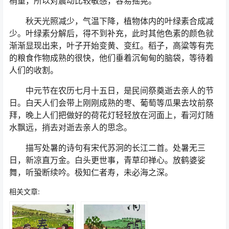
梢重，所以对震动比较敏感，容易摇晃。
秋天光照减少，气温下降，植物体内的叶绿素合成减
少。叶绿素分解后，得不到补充，此时其他色素的颜色就
渐渐显现出来，叶子开始变黄、变红。稻子，高粱等有壳
的粮食作物成熟的很快，他们垂着沉甸甸的脑袋，等待着
人们的收割。
中元节在农历七月十五日，是民间祭奠逝去亲人的节
日。白天人们会带上刚刚成熟的枣、葡萄等瓜果去坟前祭
拜，晚上人们把做好的荷花灯轻轻放在河面上，看河灯随
水飘远，捎去对逝去亲人的思念。
描写处暑的诗句有宋代苏泂的长江二首。处暑无三
日，新凉直万金。白头更世事，青草印禅心。放鹤婆娑
舞，听蛩断续吟。极知仁者寿，未必海之深。
相关文章: