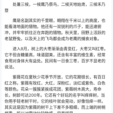
处暑三候，一候鹰乃祭鸟，二候天地始肃，三候禾乃
登
鹰是名副其实的千里眼，翱翔在千米以上的高度，也
能看清地面的猎物。他还有一双锐利的爪子，能迅速俯
冲，并牢牢抓住正在奔跑的猎物。秋天里，田野上活跃的
老鼠野兔，以及天上的飞鸟都会成为老鹰的捕食对象。
进入8月，树上的大枣渐渐由青变红，大枣又叫红枣。
它不但含糖量高，味道甜美，还含有丰富的维生素，经常
食用对身体大有益处。民间有一日食三枣，百岁不显老的
说法。
紫薇花在夏秋少花季节开放，它的花期很长，有百日
红之称。紫薇有玫红，大红，深粉红，淡红或紫色、白色
等颜色。花朵一簇簇紧挨成花团，紫薇树木高大，寿命
长，树龄可达200年。它还有个好玩的名字叫痒痒树，当
你用手轻老树干时，它的枝叶就会晃动，好像怕痒一样。
其实这是因为紫薇的树干上下差不多粗细，而上端的树梢