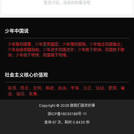
暂无讨论，说说你的看法吧
少年中国说
少年智则国智，少年富则国富；少年强则国强，少年独立则国独立；
少年自由则国自由；少年进步则国进步；少年胜于欧洲，则国胜于欧
洲；少年雄于地球，则国雄于地球。
社会主义核心价值观
富强、民主、文明、和谐、自由、平等、公正、法治、爱国、敬
业、诚信、友善。
Copyright © 2026
做我们喜欢的事
浙ICP备16030189号-11
查询 67 次，耗时 0.8430 秒