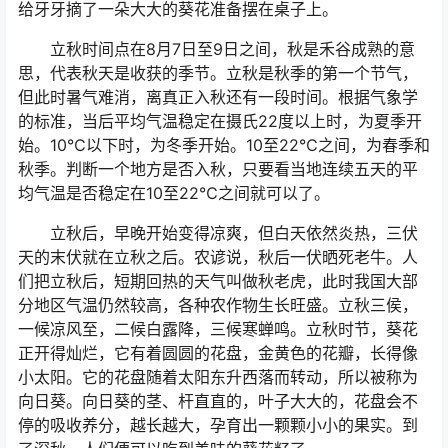
给牙牙摘了一朵大大的葵花准备摆在桌子上。
立秋时间点在8月7日至9日之间，秋是禾谷成熟的意
思，代表秋天是收获的季节。立秋是秋季的第一个节气，
但此时暑气难消，离真正入秋还有一段时间。根据气象学
的标准，当后平均气温稳定在摄氏22度以上时，为夏季开
始。10℃以下时，为冬季开始。10至22℃之间，为春季和
秋季。判断一个地方是否入秋，只要看当地连续五天的平
均气温是否稳定在10至22℃之间就可以了。
立秋后，早晚开始变得凉爽，但白天依然炎热，三伏
天的末伏就在立秋之后。农谚说，秋后一伏晒死老牛。人
们把立秋后，短期回热的天气叫做秋老虎，此时我国大部
分地区气温仍然较高，各种农作物生长旺盛。立秋三侯，
一候凉风至，二候白露降，三候寒蝉鸣。立秋时节，葵花
正开得灿烂，它有着圆圆的花盘，金黄色的花瓣，长得像
小太阳。它的花盘随着太阳东升西落而转动，所以被称为
向日葵。向日葵的茎、杆直直的，叶子大大的，花盘会不
停的吸收养分，越长越大，孕育出一颗颗小小的果实。到