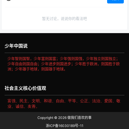
暂无讨论，说说你的看法吧
少年中国说
少年智则国智，少年富则国富；少年强则国强，少年独立则国独立；
少年自由则国自由；少年进步则国进步；少年胜于欧洲，则国胜于欧
洲；少年雄于地球，则国雄于地球。
社会主义核心价值观
富强、民主、文明、和谐、自由、平等、公正、法治、爱国、敬
业、诚信、友善。
Copyright © 2026
做我们喜欢的事
浙ICP备16030189号-11