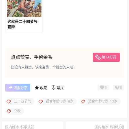
这就是二十四节气·
霜降
点点赞赏，手留余香
给TA打赏
还没有人赞赏，快来当第一个赞赏的人吧！
0
0
海报分享
收藏
举报
二十四节气
适合年龄:3岁-6岁
适合年龄:7岁-10岁
立秋
国内绘本
科学认知
国内绘本
科学认知