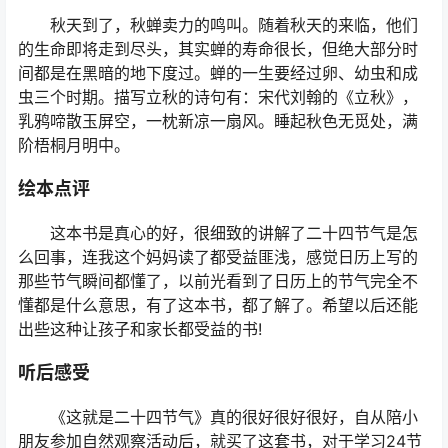
秋天到了，秋蝉卖力的鸣叫。随着秋天的来临，他们
的生命即将走到尽头，其实蝉的寿命很长，但绝大部分时
间都是在黑暗的地下度过。蝉的一生要经过卵、幼虫和成
虫三个时期。描写立秋的诗句有：宋代刘翰的《立秋》，
乳鸦啼散玉屏空，一枕新凉一扇风。睡起秋色无觅处，满
阶梧桐月明中。
绘本点评
这本书是真心的好，很细致的讲解了二十四节气是怎
么回事，连我这个妈妈读了都受益匪浅，感觉日历上写的
那些节气瞬间都懂了，以前光看到了日历上的节气完全不
懂都是什么意思，有了这本书，都了解了。希望以后还能
出些这种让孩子和家长都受益的书!
听后感受
《这就是二十四节气》真的很好很好很好，自从陪小
朋友参加自然观察活动后，就买了这套书，对于学习24节