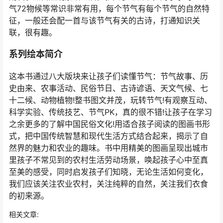
气72物候等常识非常有用，每个节气有每个节气的自然特
征，一般还会配一首与该节气有关的古诗，打通知识关
联，很有趣。
系列绘本简介
这本书通过八大版块来让孩子们读懂节气：节气故事、历
史由来、农事活动、民俗节日、古诗谚语、天文气候、七
十二候、动物植物!整书图文并茂，玩转节气!有观察互动、
科学实验、传统技艺、节气PK，真的很不错!让孩子在学习
之余更多的了解中国民俗文化!用适合孩子阅读的图画书形
式，把中国传统智慧和现代生活方式结合起来，揭示了自
然界的魅力和农业的趣味。书中用精美的图画呈现出城市
里孩子不常见到的农村生活劳动场景，唤起孩子心中至真
至美的感受，同时启发孩子们知晓，无论生活如何变化，
我们应该关注农业农村，关注纯粹的自然，关注我们衣食
的初来源。
相关文章: