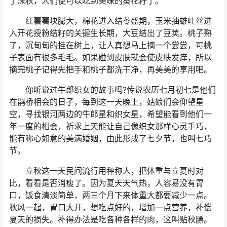
了深秋，人们便可以吃到美味的葵花籽了。
红薯薯块膨大，棉花进入结苓盛期，玉米抽雄吐丝进
入开花授粉结籽的关键生长期，大豆结出了豆荚。桃子熟
了，沉甸甸的挂在树上，让人真想马上摘一个尝尝，可桃
子表面有很多毛毛。如果碰到皮肤就会使皮肤发痒，所以
摘完桃子记得先把手和桃子都洗干净，再美美的享用吧。
你听说过牛郎织女的故事吗?传说农历七月初七是他们
在鹊桥相会的日子，每到这一天晚上，姑娘们会仰望星
空，寻找银河两边的牛郎星和织女星，希望能看到他们一
年一度的相会，祈求上天能让自己像织女那样心灵手巧，
能有称心如意的美满婚姻，由此形成了七夕节，也叫七巧
节。
立秋这一天民间流行用秤称人，把体重与立夏时对
比，看看是否消瘦了。因为夏天天气热，人容易没有胃
口，饭食清淡简单，两三个月下来体重大都要减少一点。
秋风一起，胃口大开，想吃点好的，增加一点营养，补偿
夏天的损失。补得办法是吃各种各样的肉，这叫贴秋膘。