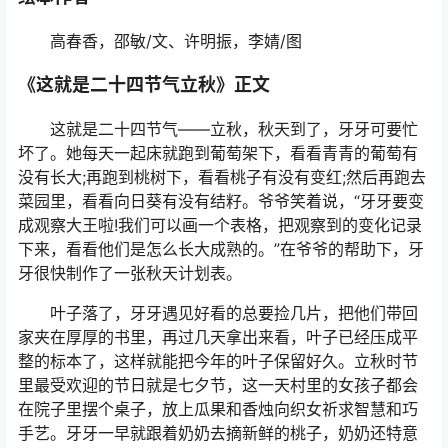
高春香，邵敏/文、许明振，李婧/图
《这就是二十四节气立秋》正文
这就是二十四节气——立秋，秋天到了，牙牙可要忙
坏了。她每天一起床就跑到葡萄架下，看看青青的葡萄有
没有长大;再跑到桃树下，看看桃子有没有变红;然后再跑去
菜园里，看看向日葵有没有结籽。爷爷笑着说，“牙牙要变
成观察大王啦!我们可以画一个表格，把观察到的变化记录
下来，看看他们是怎么长大成熟的。”在爷爷的帮助下，牙
牙很快制作了一张秋天计划表。
叶子落了，牙牙遇见好看的总要捡几片，把他们带回
家夹在厚厚的书里，再过几天拿出来看，叶子已经压成平
整的标本了，这样就能把今年的叶子保留好久。立秋时节
里最受欢迎的节日就是七夕节，这一天村里的女孩子都会
在院子里摆个桌子，放上瓜果和香烛向织女祈求智慧和巧
手艺。牙牙一早就跟着奶奶去摘新鲜的桃子，奶奶还特意