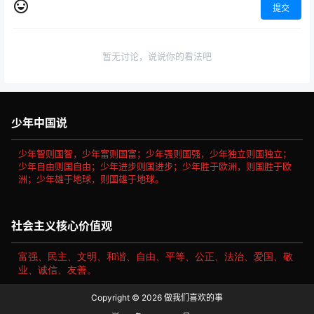
提交
暂无讨论，说说你的看法吧
少年中国说
少年智则国智，少年富则国富；少年强则国强，少年独立则国独立；
少年自由则国自由；少年进步则国进步；少年胜于欧洲，则国胜于欧
洲；少年雄于地球，则国雄于地球。
社会主义核心价值观
富强、民主、文明、和谐、自由、平等、公正、法治、爱国、敬
业、诚信、友善。
Copyright © 2026
做我们喜欢的事