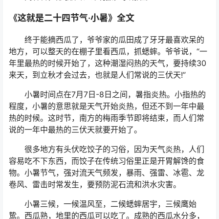
《这就是二十四节气·小暑》全文
终于能摘西瓜了，爷爷家的瓜田成了牙牙最喜欢呆的
地方，可以整天的在棚子里看西瓜，抓蟋蟀。爷爷说，“一
年里最热的时候开始了，这种潮湿闷热的天气，要持续30
来天，到立秋才会过去，也就是人们常说的三伏天!”
小暑时间点在7月7日-8日之间，暑指炎热。小指热的
程度，小暑的意思就是天气开始炎热，但还不到一年中最
热的时候。这时节，南方的梅雨季节即将结束，而人们常
说的一年中最热的三伏天就要开始了。
很多地方有头伏吃饺子的习俗，因为天气炎热，人们
容易吃不下东西，而饺子在传统习俗里正是开胃解馋的食
物。小暑节气，强对流天气频发，暴雨、强雷、冰雹、龙
卷风、雷击时常发生，要预防泥石流和洪水灾害。
小暑三候，一候温风至，二候蟋蟀居宇，三候鹰始
鸷。西瓜熟，地里的西瓜可以吃了。成熟的西瓜水分多，