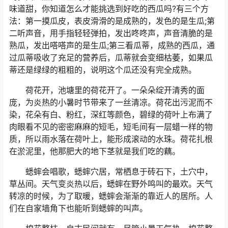
味道甜，你知道怎么才能挑选到好吃的西瓜吗?有三个方
法：第一摸瓜皮，表皮滑滑的是成熟的，发色的是生瓜;第
二听声音，用手指轻轻弹拍，发出咚咚声，声音清脆的是
熟瓜，发出嗒嗒声的是生瓜;第三看瓜蒂，成熟的西瓜，通
过瓜蒂吸收了充足的营养后，瓜蒂就会变细枯萎，如果瓜
蒂还是绿绿的粗粗的，说明这个瓜还没有完全成熟。
荷花开，池塘里的荷花开了。一朵朵绽开清秀的面
庞，为炎热的小暑时节带来了一丝清凉。荷花出污泥而不
染，花朵有白、粉红，深红等颜色，碧绿的荷叶上布满了
肉眼看不见的密密麻麻的短毛，短毛间有一层蜡一样的物
质，所以雨水落在荷叶上，能形成滚动的水珠。荷花扎根
在淤泥里，他那肥大的地下茎就是我们吃的藕。
蟋蟀会唱歌，蟋蟀穴居，常栖息于砖石下，土穴中，
草丛间。天气变炎热以后，蟋蟀在野外鸣叫的最欢。天气
转凉的时候，为了取暖，蟋蟀会渐渐的靠近人的居所。人
们在自家墙角下也能听到蟋蟀的叫声。