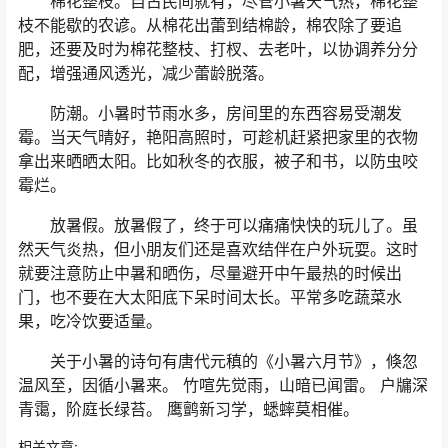
棉花整枝。自古民间就有，尽管小暑天气热，棉花整
枝不能歇的农谚。从棉花出蕾到结棉龄，棉农除了要追
肥，还要及时为棉花整枝、打杈、去老叶，以协调养分分
配，增强通风透光，减少蕾龄脱落。
防潮。小暑时节雨水多，房间里的东西容易受潮发
霉。当天气晴好，艳阳高照时，可趁机赶紧把家里的衣物
拿出来晒晒太阳。比如秋冬的衣服，被子和书，以防虫咬
霉烂。
放暑假。放暑假了，终于可以痛痛快快的玩儿了。虽
然天气炎热，但小朋友们还是喜欢结伴在户外玩耍。这时
就要注意防止中暑和晒伤，尽量避开中午最热的时候出
门，也不要在大太阳底下呆时间太长。平常多吃蔬菜水
果，吃冷饮要适量。
关于小暑的诗句有唐代元稹的《小暑六月节》，倏忽
温风至，因循小暑来。 竹喧先觉雨，山暗已闻雷。 户牖深
青霭，阶庭长绿苔。 鹰鹯新习学，蟋蟀莫相催。
相关文章: