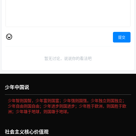
提交
暂无讨论，说说你的看法吧
少年中国说
少年智则国智，少年富则国富；少年强则国强，少年独立则国独立；
少年自由则国自由；少年进步则国进步；少年胜于欧洲，则国胜于欧
洲；少年雄于地球，则国雄于地球。
社会主义核心价值观