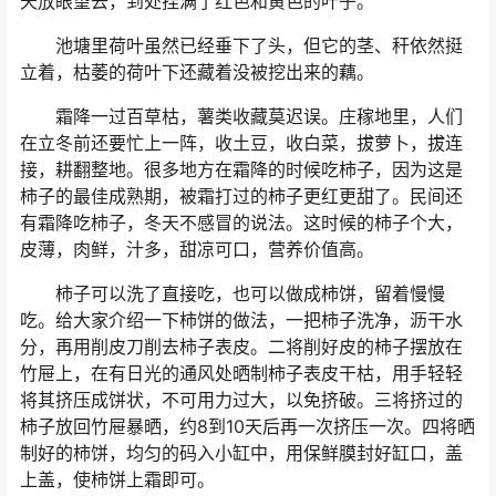
天放眼望去，到处挂满了红色和黄色的叶子。
池塘里荷叶虽然已经垂下了头，但它的茎、秆依然挺
立着，枯萎的荷叶下还藏着没被挖出来的藕。
霜降一过百草枯，薯类收藏莫迟误。庄稼地里，人们
在立冬前还要忙上一阵，收土豆，收白菜，拔萝卜，拔连
接，耕翻整地。很多地方在霜降的时候吃柿子，因为这是
柿子的最佳成熟期，被霜打过的柿子更红更甜了。民间还
有霜降吃柿子，冬天不感冒的说法。这时候的柿子个大，
皮薄，肉鲜，汁多，甜凉可口，营养价值高。
柿子可以洗了直接吃，也可以做成柿饼，留着慢慢
吃。给大家介绍一下柿饼的做法，一把柿子洗净，沥干水
分，再用削皮刀削去柿子表皮。二将削好皮的柿子摆放在
竹屉上，在有日光的通风处晒制柿子表皮干枯，用手轻轻
将其挤压成饼状，不可用力过大，以免挤破。三将挤过的
柿子放回竹屉暴晒，约8到10天后再一次挤压一次。四将晒
制好的柿饼，均匀的码入小缸中，用保鲜膜封好缸口，盖
上盖，使柿饼上霜即可。