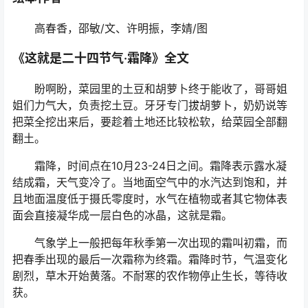
高春香，邵敏/文、许明振，李婧/图
《这就是二十四节气·霜降》全文
盼啊盼，菜园里的土豆和胡萝卜终于能收了，哥哥姐
姐们力气大，负责挖土豆。牙牙专门拔胡萝卜，奶奶说等
把菜全挖出来后，要趁着土地还比较松软，给菜园全部翻
翻土。
霜降，时间点在10月23-24日之间。霜降表示露水凝
结成霜，天气变冷了。当地面空气中的水汽达到饱和，并
且地面温度低于摄氏零度时，水气在植物或者其它物体表
面会直接凝华成一层白色的冰晶，这就是霜。
气象学上一般把每年秋季第一次出现的霜叫初霜，而
把春季出现的最后一次霜称为终霜。霜降时节，气温变化
剧烈，草木开始黄落。不耐寒的农作物停止生长，等待收
获。