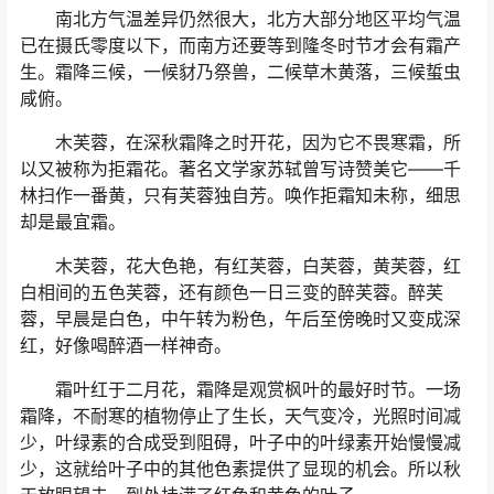
南北方气温差异仍然很大，北方大部分地区平均气温
已在摄氏零度以下，而南方还要等到隆冬时节才会有霜产
生。霜降三候，一候豺乃祭兽，二候草木黄落，三候蜇虫
咸俯。
木芙蓉，在深秋霜降之时开花，因为它不畏寒霜，所
以又被称为拒霜花。著名文学家苏轼曾写诗赞美它——千
林扫作一番黄，只有芙蓉独自芳。唤作拒霜知未称，细思
却是最宜霜。
木芙蓉，花大色艳，有红芙蓉，白芙蓉，黄芙蓉，红
白相间的五色芙蓉，还有颜色一日三变的醉芙蓉。醉芙
蓉，早晨是白色，中午转为粉色，午后至傍晚时又变成深
红，好像喝醉酒一样神奇。
霜叶红于二月花，霜降是观赏枫叶的最好时节。一场
霜降，不耐寒的植物停止了生长，天气变冷，光照时间减
少，叶绿素的合成受到阻碍，叶子中的叶绿素开始慢慢减
少，这就给叶子中的其他色素提供了显现的机会。所以秋