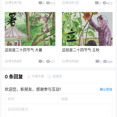
20年5月7日
20年5月7日
0
512
0
603
这就是二十四节气·大暑
这就是二十四节气·立秋
20年5月8日
20年5月8日
0
571
0
996
0 条回复
文章作者
管理员
A
M
欢迎您，新朋友，感谢参与互动！
确认修改