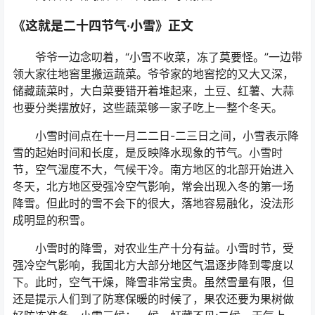
《这就是二十四节气·小雪》正文
爷爷一边念叨着，“小雪不收菜，冻了莫要怪。”一边带
领大家往地窖里搬运蔬菜。爷爷家的地窖挖的又大又深，
储藏蔬菜时，大白菜要错开着堆起来，土豆、红薯、大蒜
也要分类摆放好，这些蔬菜够一家子吃上一整个冬天。
小雪时间点在十一月二二日-二三日之间，小雪表示降
雪的起始时间和长度，是反映降水现象的节气。小雪时
节，空气湿度不大，气候干冷。南方地区的北部开始进入
冬天，北方地区受强冷空气影响，常会出现入冬的第一场
降雪。但此时的雪不会下的很大，落地容易融化，没法形
成明显的积雪。
小雪时的降雪，对农业生产十分有益。小雪时节，受
强冷空气影响，我国北方大部分地区气温逐步降到零度以
下。此时，空气干燥，降雪非常宝贵。虽然雪量有限，但
还是提示人们到了防寒保暖的时候了，果农还要为果树做