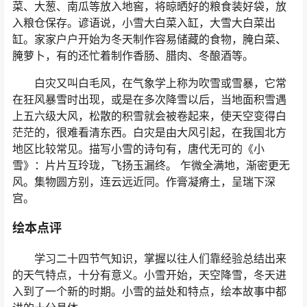
菜、大葱、南瓜等放入地窖，将晾晒好的粮食装好袋，放
入粮仓保存。谚语说，小雪大白菜入缸，大雪大白菜出
缸。家家户户开始为冬天制作容易储藏的食物，腌白菜、
腌萝卜，有的还忙着制作香肠、腊肉、冬酿酒等。
白灾又叫白毛风，在气象学上称为吹雪或雪暴，它常
在狂风暴雪时出现，或是在多次降雪以后，当地面积雪遇
上五六级大风，松散的积雪就会被卷起来，使天空变得白
茫茫的，很难看清东西。白灾是由大风引起，在我国北方
地区比较常见。描写小雪的诗句有，唐代无可的《小
雪》：片片互玲珑，飞扬玉漏终。 乍微全满地，渐密更无
风。集物圆方别，连云远近同。作膏凝瘠土，呈瑞下深
宫。
绘本点评
学习二十四节气知识，掌握以往人们靠经验总结出来
的天气特点，十分有意义。小雪开始，天空降雪，冬天进
入到了一个新的时期。小雪的益处和特点，绘本故事中都