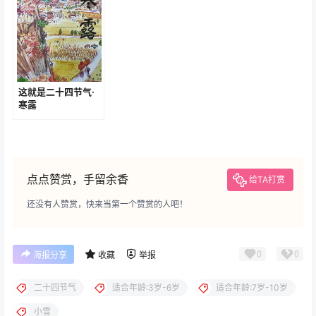
这就是二十四节气·
寒露
点点赞赏，手留余香
给TA打赏
还没有人赞赏，快来当第一个赞赏的人吧！
0
0
海报分享
收藏
举报
二十四节气
适合年龄:3岁-6岁
适合年龄:7岁-10岁
小雪