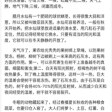
好防冻准备。小雪三候：一候，虹藏不见;二候，天气上
腾，地气下降;三候，闭塞而成冬。
腊月水仙有一个肥硕的球状鳞茎，长得很像大蒜和洋
葱，所以又被叫做亚蒜天葱。水仙花容易养活，一般在秋
天开始养。把水仙球茎放进适量的清水里，用几粒石子固
定住，然后记得经常给它换水，只要有适当的阳光和温
度，它就可以在冬天静静的开放了。
天气冷了，果农给光秃秃的果树绑上草绳，以防果树
受冻。杨树、柳树下边被刷上一米来高的石灰水，这有两
方面的作用。第一，可以杀死寄生在树干上准备越冬的真
菌、细菌和害虫;第二，白天有阳光照射，棕褐色的树干吸
收热量多，到了晚上温度降得很快，这样一冷一热，巨大
的温差会使树干容易冻伤。刷了石灰水后，由于石灰是白
色的，树干会将40%-70%的阳光反射掉，从而减少白天和
夜间经受的温差，树干就不容易裂开。
冬眠的动物藏起来了，经过春播夏长秋收的各种粮食
蔬菜，也要归仓入窖了。大人们将萝卜、土豆、红薯、白