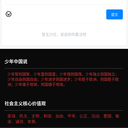
提交
暂无讨论，说说你的看法吧
少年中国说
少年智则国智，少年富则国富；少年强则国强，少年独立则国独立；
少年自由则国自由；少年进步则国进步；少年胜于欧洲，则国胜于欧
洲；少年雄于地球，则国雄于地球。
社会主义核心价值观
富强、民主、文明、和谐、自由、平等、公正、法治、爱国、敬
业、诚信、友善。