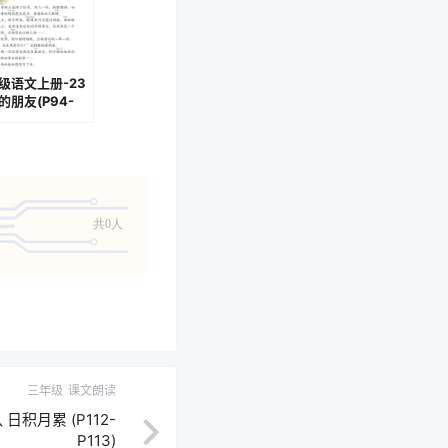
级语文上册-23
的朋友(P94-
)
共0人
三年级
课文朗读
积月累 (P112-
P113)