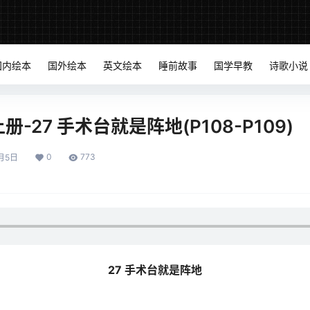
国内绘本
国外绘本
英文绘本
睡前故事
国学早教
诗歌小说
-27 手术台就是阵地(P108-P109)
0
773
月5日
27 手术台就是阵地