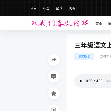
公告
标签
星球
问答
首页
三年级语文上册
课文朗读
20年11