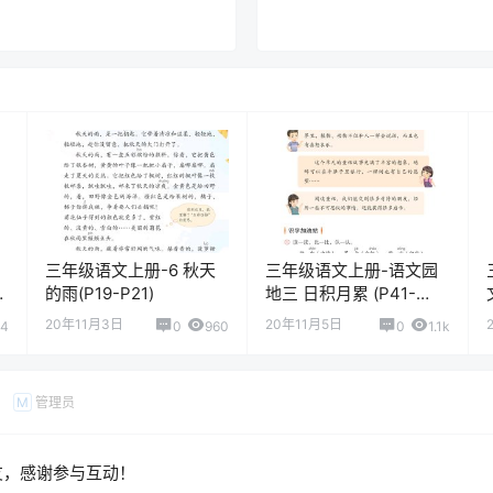
三年级语文上册-6 秋天
三年级语文上册-语文园
的雨(P19-P21)
地三 日积月累 (P41-
P42)
20年11月3日
20年11月5日
64
0
960
0
1.1k
管理员
M
友，感谢参与互动！