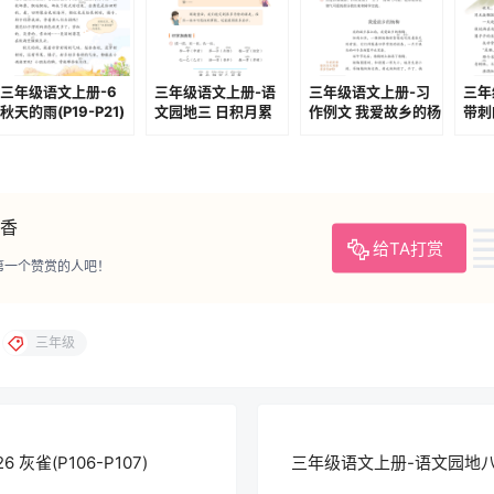
三年级语文上册-6
三年级语文上册-语
三年级语文上册-习
三年
秋天的雨(P19-P21)
文园地三 日积月累
作例文 我爱故乡的杨
带刺
(P41-P42)
梅(P70-P71)
P96
香
给TA打赏
第一个赞赏的人吧！
三年级
灰雀(P106-P107)
三年级语文上册-语文园地八 日