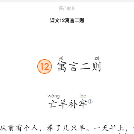
偃苗助长
课文12寓言二则