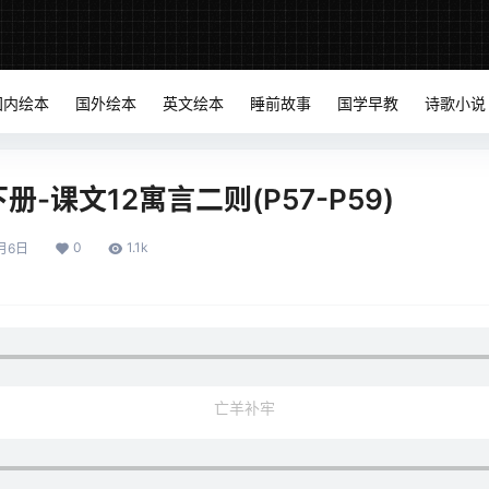
国内绘本
国外绘本
英文绘本
睡前故事
国学早教
诗歌小说
-课文12寓言二则(P57-P59)
0
1.1k
月6日
亡羊补牢