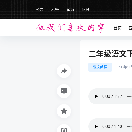
公告
标签
星球
问答
首页
二年级语文下册
课文朗读
20年11