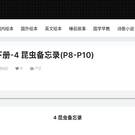
国内绘本
国外绘本
英文绘本
睡前故事
国学早教
诗歌小说
-4 昆虫备忘录(P8-P10)
0
712
月6日
4 昆虫备忘录