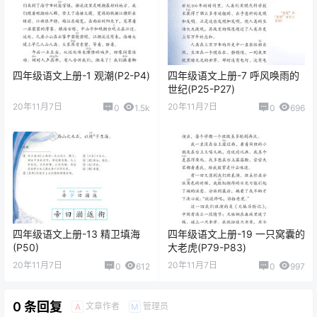
四年级语文上册-1 观潮(P2-P4)
四年级语文上册-7 呼风唤雨的
世纪(P25-P27)
20年11月7日
20年11月7日
0
1.5k
0
696
四年级语文上册-13 精卫填海
四年级语文上册-19 一只窝囊的
(P50)
大老虎(P79-P83)
20年11月7日
20年11月7日
0
612
0
997
0 条回复
文章作者
管理员
A
M