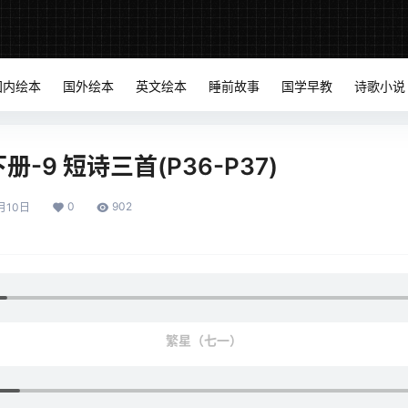
国内绘本
国外绘本
英文绘本
睡前故事
国学早教
诗歌小说
-9 短诗三首(P36-P37)
0
902
月10日
繁星（七一）