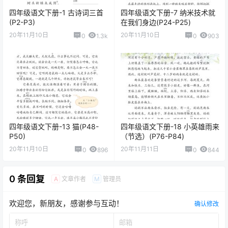
四年级语文下册-1 古诗词三首
四年级语文下册-7 纳米技术就
(P2-P3)
在我们身边(P24-P25)
20年11月10日
20年11月10日
0
1.3k
0
903
四年级语文下册-13 猫(P48-
四年级语文下册-18 小英雄雨来
P50)
（节选）(P76-P84)
20年11月10日
20年11月11日
0
896
0
844
0 条回复
文章作者
管理员
A
M
欢迎您，新朋友，感谢参与互动！
确认修改