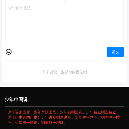
提交
暂无讨论，说说你的看法吧
少年中国说
少年智则国智，少年富则国富；少年强则国强，少年独立则国独立；
少年自由则国自由；少年进步则国进步；少年胜于欧洲，则国胜于欧
洲；少年雄于地球，则国雄于地球。