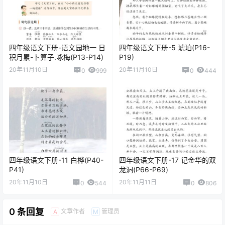
四年级语文下册-语文园地一 日
四年级语文下册-5 琥珀(P16-
积月累-卜算子.咏梅(P13-P14)
P19)
20年11月10日
20年11月10日
0
999
0
444
四年级语文下册-11 白桦(P40-
四年级语文下册-17 记金华的双
P41)
龙洞(P66-P69)
20年11月10日
20年11月11日
0
544
0
806
0 条回复
文章作者
管理员
A
M