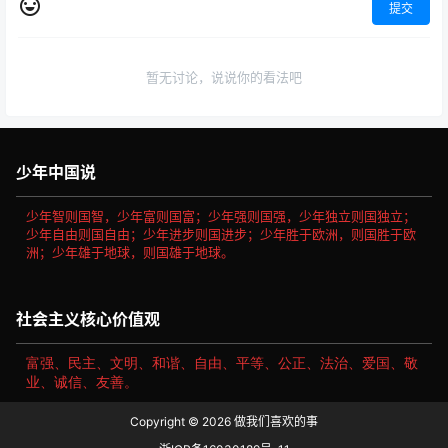
提交
暂无讨论，说说你的看法吧
少年中国说
少年智则国智，少年富则国富；少年强则国强，少年独立则国独立；
少年自由则国自由；少年进步则国进步；少年胜于欧洲，则国胜于欧
洲；少年雄于地球，则国雄于地球。
社会主义核心价值观
富强、民主、文明、和谐、自由、平等、公正、法治、爱国、敬
业、诚信、友善。
Copyright © 2026
做我们喜欢的事