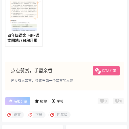
四年级语文下册-语
文园地八日积月累
(P132-P133)
点点赞赏，手留余香
给TA打赏
还没有人赞赏，快来当第一个赞赏的人吧！
0
0
海报分享
收藏
举报
语文
下册
四年级