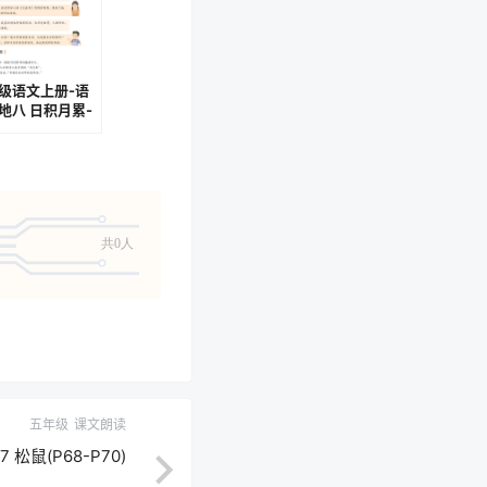
级语文上册-语
地八 日积月累-
有感（其一、其
P116-P118)
共0人
五年级
课文朗读
松鼠(P68-P70)