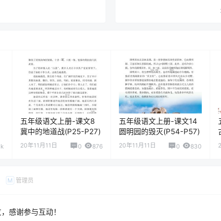
五年级语文上册-课文8
五年级语文上册-课文14
冀中的地道战(P25-P27)
圆明园的毁灭(P54-P57)
20年11月11日
20年11月11日
1k
0
876
0
830
管理员
M
友，感谢参与互动！