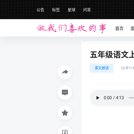
公告
标签
星球
问答
首页
五年级语文上册
课文朗读
20年11