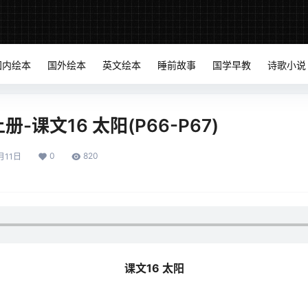
国内绘本
国外绘本
英文绘本
睡前故事
国学早教
诗歌小说
-课文16 太阳(P66-P67)
0
820
月11日
课文16 太阳