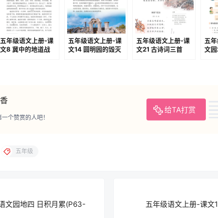
五年级语文上册-课
五年级语文上册-课
五年级语文上册-课
五年
文8 冀中的地道战
文14 圆明园的毁灭
文21 古诗词三首
文园
(P25-P27)
(P54-P57)
(P92-P93)
观书
二）(
香
给TA打赏
第一个赞赏的人吧！
五年级
文园地四 日积月累(P63-
五年级语文上册-课文17 