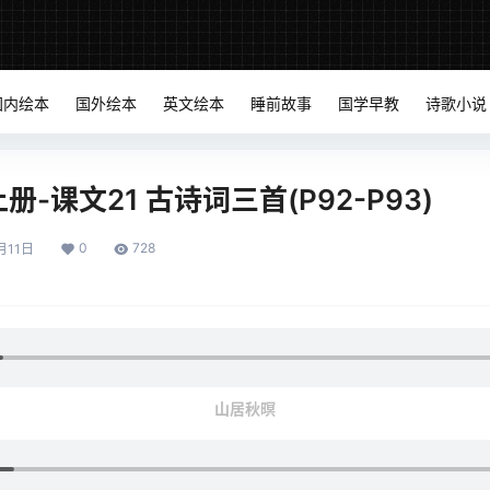
国内绘本
国外绘本
英文绘本
睡前故事
国学早教
诗歌小说
-课文21 古诗词三首(P92-P93)
0
728
月11日
山居秋暝