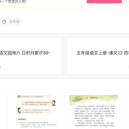
第一个赞赏的人吧！
五年级
文园地六 日积月累(P89-
五年级语文上册-课文22 四季
8