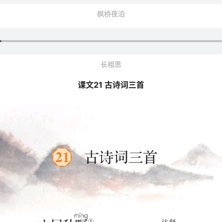
枫桥夜泊
长相思
课文21 古诗词三首