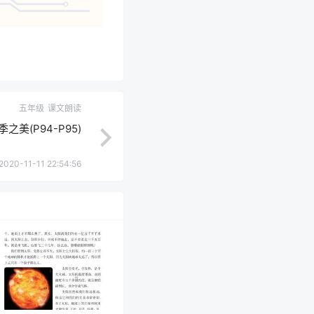
五年级
课文朗读
之美(P94-P95)
2020-11-11 22:54:56