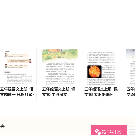
五年级语文上册-语
五年级语文上册-课
五年级语文上册-课
五年
文园地一 日积月累-
文10 牛郎织女
文16 太阳(P66-
文24
蝉(P13-P14)
（一）(P35-P39)
P67)
P101
香
给TA打赏